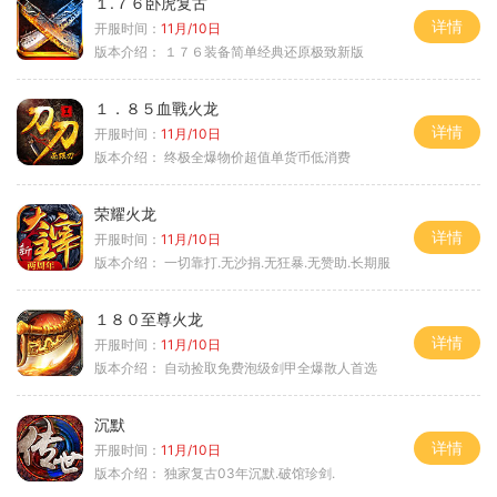
１.７６卧虎复古
详情
开服时间：
11月/10日
版本介绍：
１７６装备简单经典还原极致新版
１．８５血戰火龙
详情
开服时间：
11月/10日
版本介绍：
终极全爆物价超值单货币低消费
荣耀火龙
详情
开服时间：
11月/10日
版本介绍：
一切靠打.无沙捐.无狂暴.无赞助.长期服
１８０至尊火龙
详情
开服时间：
11月/10日
版本介绍：
自动捡取免费泡级剑甲全爆散人首选
沉默
详情
开服时间：
11月/10日
版本介绍：
独家复古03年沉默.破馆珍剑.