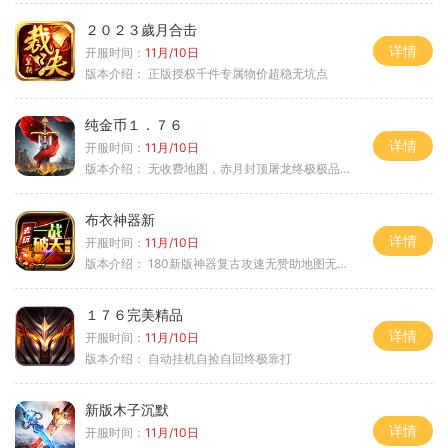
２０２３歲月合击
详情
开服时间：
11月/10日
版本介绍：
正版授权千件专属物价超稳无坑点
纯金币１．７６
详情
开服时间：
11月/10日
版本介绍：
无收费地图，赤月封顶屠龙终极极品＋６
布衣神器新
详情
开服时间：
11月/10日
版本介绍：
180新版神器复古攻速无赞助地图无排行
１７６完美精品
详情
开服时间：
11月/10日
版本介绍：
自动挂机自捡自回终极靠打
新版木子沉默
详情
开服时间：
11月/10日