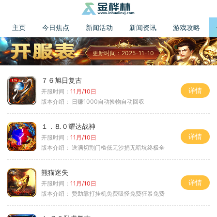
主页
今日焦点
新闻活动
新闻资讯
游戏攻略
更新时间：2025-11-10
７６旭日复古
详情
开服时间：
11月/10日
版本介绍：
日赚1000自动捡物自动回収
１．⒏０耀达战神
详情
开服时间：
11月/10日
版本介绍：
送满切割门槛低无沙捐无暗坑终极全
熊猫迷失
详情
开服时间：
11月/10日
版本介绍：
赞助靠打挂机免费吸怪免费狂暴免费