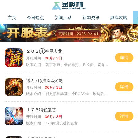
主页
今日焦点
新闻活动
新闻资讯
游戏攻略
更新时间：2026-02-01
２０２④神凰火龙
详情
开服时间：
06月/13日
版本介绍：
复古攻速、会员靠打、ＰＫ爽、装备全爆
送刀刀切割5%火龙
详情
开服时间：
06月/13日
版本介绍：
就是那种弄死一个BOSS爆一堆然后就起飞
１７６特色复古
详情
开服时间：
06月/13日
版本介绍：
176你没玩过的复古