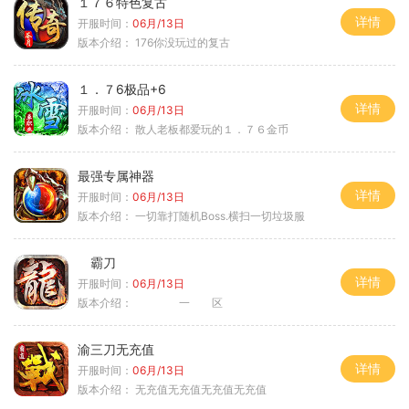
１７６特色复古
详情
开服时间：
06月/13日
版本介绍：
176你没玩过的复古
１．７6极品+6
详情
开服时间：
06月/13日
版本介绍：
散人老板都爱玩的１．７６金币
最强专属神器
详情
开服时间：
06月/13日
版本介绍：
一切靠打随机Boss.横扫一切垃圾服
霸刀
详情
开服时间：
06月/13日
版本介绍：
一 区
渝三刀无充值
详情
开服时间：
06月/13日
版本介绍：
无充值无充值无充值无充值