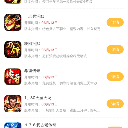
版本介绍：
梦回当年兄弟一起砍传奇0冲终极
老兵沉默
详情
开服时间：
06月/13日
版本介绍：
特色复古三职业，精致内容，长久稳定
轮回沉默
详情
开服时间：
06月/13日
版本介绍：
超低消费超级耐操全程无暗坑
希望传奇
详情
开服时间：
06月/13日
版本介绍：
免费挂机一切靠打超低消费三天拿沙
1、80天罡火龙
详情
开服时间：
06月/13日
版本介绍：
一切靠打无合成，进服三分钟，好玩一整年。
１７６复古老传奇