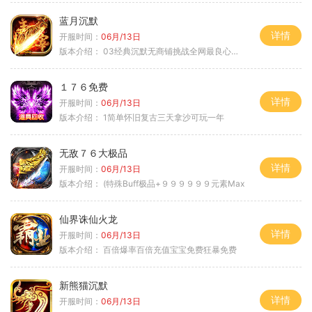
蓝月沉默
详情
开服时间：
06月/13日
版本介绍：
03经典沉默无商铺挑战全网最良心沉默
１７６免费
详情
开服时间：
06月/13日
版本介绍：
1简单怀旧复古三天拿沙可玩一年
无敌７６大极品
详情
开服时间：
06月/13日
版本介绍：
(特殊Buff极品+９９９９９９元素Max
仙界诛仙火龙
详情
开服时间：
06月/13日
版本介绍：
百倍爆率百倍充值宝宝免费狂暴免费
新熊猫沉默
详情
开服时间：
06月/13日