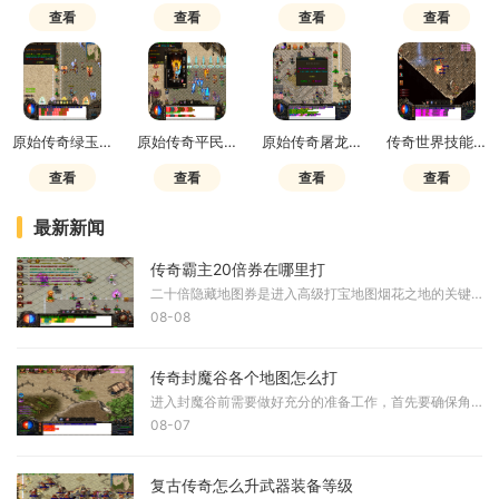
查看
查看
查看
查看
原始传奇绿玉屠龙法师怎么样啊
原始传奇平民玩家职业选择
原始传奇屠龙殿地藏魔王刷新坐标
传奇世界技能项链有什么用
查看
查看
查看
查看
最新新闻
传奇霸主20倍券在哪里打
二十倍隐藏地图券是进入高级打宝地图烟花之地的关键道具，该地图为九字形结构，内部密集分布着十方、百威、千煞、万世等高级首领。由于烟花之地未与常规地图连通且无法通过传
08-08
传奇封魔谷各个地图怎么打
进入封魔谷前需要做好充分的准备工作，首先要确保角色等级达到一定要求，建议达到30级并且需要准备充足的药水和装备。封魔谷全图没有安全区，玩家在任何地方都可能遭遇怪物袭击
08-07
复古传奇怎么升武器装备等级